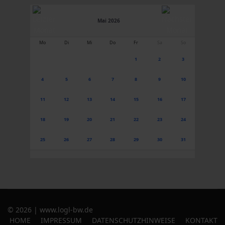
Mai 2026
Mo
Di
Mi
Do
Fr
Sa
So
1
2
3
4
5
6
7
8
9
10
11
12
13
14
15
16
17
18
19
20
21
22
23
24
25
26
27
28
29
30
31
© 2026 | www.logl-bw.de
HOME
IMPRESSUM
DATENSCHUTZHINWEISE
KONTAKT