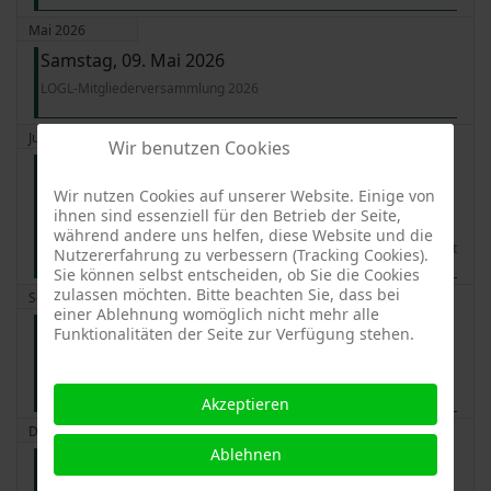
Mai 2026
Samstag, 09. Mai 2026
LOGL-Mitgliederversammlung 2026
Juni 2026
Wir benutzen Cookies
Freitag, 19. Juni 2026 - Sonntag, 21. Juni 2026
09:00 - 18:00
Wir nutzen Cookies auf unserer Website. Einige von
ihnen sind essenziell für den Betrieb der Seite,
Klimaresiliente Streuobstwiesen: Pilotseminar für Fachwarte,
während andere uns helfen, diese Website und die
Obstbaumpfleger und Interessierte im LOGL-Zentrum Weil der Stadt
Nutzererfahrung zu verbessern (Tracking Cookies).
Sie können selbst entscheiden, ob Sie die Cookies
zulassen möchten. Bitte beachten Sie, dass bei
September 2026
einer Ablehnung womöglich nicht mehr alle
Samstag, 26. September 2026 11:00 - 16:00
Funktionalitäten der Seite zur Verfügung stehen.
Sortenbestimmung mit Sortenexperte Hans-Thomas Bosch auf der
Landesgartenschau Ellwangen
Akzeptieren
Dezember 2026
Ablehnen
Freitag, 11. Dezember 2026 - Samstag, 12.
Dezember 2026