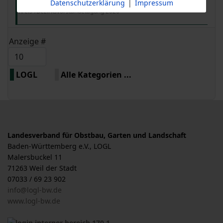
Datenschutzerklärung
|
Impressum
Kreis-/Bezirksvorständetagung 2026
Limite der Paginierungsliste
Anzeige #
LOGL
Alle Kategorien ...
Landesverband für Obstbau, Garten und Landschaft
Baden-Württemberg e.V., LOGL
Malersbuckel 11
71263 Weil der Stadt
07033 / 69 23 902
info@logl-bw.de
www.logl-bw.de