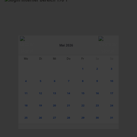
Mai 2026
Mo
Di
Mi
Do
Fr
Sa
So
1
2
3
4
5
6
7
8
9
10
11
12
13
14
15
16
17
18
19
20
21
22
23
24
25
26
27
28
29
30
31