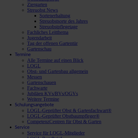
Ziergarten
Streuobst News
Sortenerhaltung
Streuobstsorte des Jahres
Streuobstpflegetage
Fachliches Leitthema
Jugendarbeit
Tag der offenen Gartentür
Gartenschau
Termine
Alle Termine auf einen Blick
LOGL
Obst- und Gartenbau allgemein
Messen
Gartenschauen
Fachwarte
Jubiläen KVs/BVs/OGVs
Weitere Termine
Schulungsangebote
LOGL-Geprüfter Obst & Gartenfachwart®
LOGL-Geprüfter Obstbaumpfleger®
CompetenzCentren für Obst & Garten
Service
Service für LOGL-Mitglieder