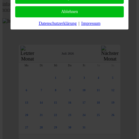
info@logl-bw.de
www.logl-bw.de
Ablehnen
Datenschutzerklärung
|
Impressum
Juli 2026
Mo
Di
Mi
Do
Fr
Sa
So
1
2
3
4
5
6
7
8
9
10
11
12
13
14
15
16
17
18
19
20
21
22
23
24
25
26
27
28
29
30
31