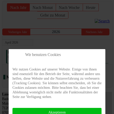
Nach Jahr
Nach Monat
Nach Woche
Heute
Gehe zu Monat
2026
Vorheriges Jahr
Nächstes Jahr
April 2026
Donnerstag, 09. April 2026 - Sonntag, 12. April 2026
Wir benutzen Cookies
Gartenmesse Stuttgart
Wir nutzen Cookies auf unserer Website. Einige von ihnen
Limite der Paginierungsliste
Anzeige #
sind essenziell für den Betrieb der Seite, während andere uns
Messen
Alle Kategorien ...
helfen, diese Website und die Nutzererfahrung zu verbessern
(Tracking Cookies). Sie können selbst entscheiden, ob Sie die
Cookies zulassen möchten. Bitte beachten Sie, dass bei einer
Ablehnung womöglich nicht mehr alle Funktionalitäten der
Landesverband für Obstbau, Garten und Landschaft
Seite zur Verfügung stehen.
Baden-Württemberg e.V., LOGL
Malersbuckel 11
71263 Weil der Stadt
Akzeptieren
07033 / 69 23 902