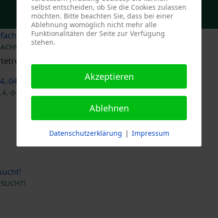
selbst entscheiden, ob Sie die Cookies zulassen
möchten. Bitte beachten Sie, dass bei einer
Ablehnung womöglich nicht mehr alle
Funktionalitäten der Seite zur Verfügung
stehen.
NFACHWART®
treffen 26.9.2026 jetzt möglich
Akzeptieren
.-04.10.26
Ablehnen
Datenschutzerklärung
|
Impressum
ESUCHT!