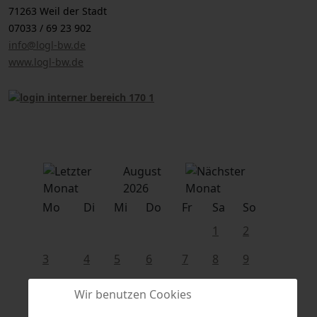
71263 Weil der Stadt
07033 / 69 23 902
info@logl-bw.de
www.logl-bw.de
August
2026
Mo
Di
Mi
Do
Fr
Sa
So
1
2
3
4
5
6
7
8
9
10
11
12
13
14
15
16
Wir benutzen Cookies
17
18
19
20
21
22
23