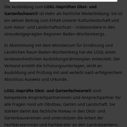
Die Ausbildung zum
LOGL-Geprüften Obst- und
Gartenfachwart®
ist mehr als fachliche Weiterbildung: Sie ist
ein aktiver Beitrag zum Erhalt unserer Kulturlandschaft und
zum Natur- und Landschaftsschutz – insbesondere in den
streuobstgeprägten Regionen Baden-Württembergs.
In Abstimmung mit dem Ministerium für Ernährung und
Ländlichen Raum Baden-Württemberg hat der LOGL einen
landeseinheitlichen Ausbildungsrahmenplan entwickelt. Der
Verband erstellt die Schulungsunterlagen, wirkt an
Ausbildung und Prüfung mit und verleiht nach erfolgreichem
Abschluss Ausweis und Urkunde.
LOGL-Geprüfte Obst- und Gartenfachwarte®
sind
kompetente Ansprechpartnerinnen und Ansprechpartner für
alle Fragen rund um Obstbau, Garten und Landschaft. Sie
stärken damit das fachliche Niveau in den Obst- und
Gartenbauvereinen und unterstützen die Arbeit der
Fachberaterinnen und Fachberater an den Landratsämtern.