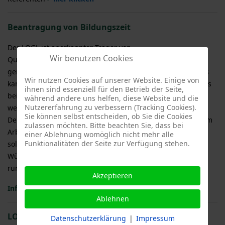
Beantragung von Bildungszeit
Der LOGL ist anerkannter Träger von
Wir benutzen Cookies
Qualifizierungsmaßnahmen im ehrenamtlichen Bereich
gemäß § 5 Abs. 3 VO BzG BW , somit kann der Fachwartkurs
Wir nutzen Cookies auf unserer Website. Einige von
kann als Bildungszeit anerkannt werden. Er muss allerdings
ihnen sind essenziell für den Betrieb der Seite,
beim jeweiligen Arbeitgeber entsprechend beantragt
während andere uns helfen, diese Website und die
Nutzererfahrung zu verbessern (Tracking Cookies).
werden.
Sie können selbst entscheiden, ob Sie die Cookies
Der Antrag ist neun Wochen vor Kursbeginn schriftlich beim
zulassen möchten. Bitte beachten Sie, dass bei
Arbeitgeber einzureichen (§ 7 Abs. 1 BzG BW). Verwenden
einer Ablehnung womöglich nicht mehr alle
Funktionalitäten der Seite zur Verfügung stehen.
sollte man dafür das offizielle Formular des Landes Baden-
Württemberg, das unter
www.bildungszeit-bw.de
runtergeladen werden kann.
Akzeptieren
Infoblatt zur Antragsstellung Bildungszeit
>hier klicken<
Ablehnen
LOGL-Geprüfter Obst- und Gartenfachwarte®
Datenschutzerklärung
|
Impressum