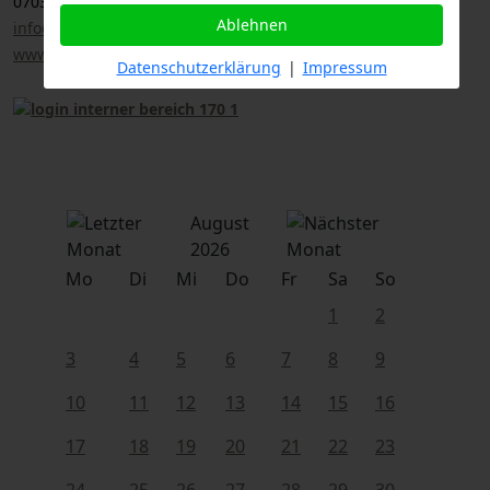
07033 / 69 23 902
Ablehnen
info@logl-bw.de
www.logl-bw.de
Datenschutzerklärung
|
Impressum
August
2026
Mo
Di
Mi
Do
Fr
Sa
So
1
2
3
4
5
6
7
8
9
10
11
12
13
14
15
16
17
18
19
20
21
22
23
24
25
26
27
28
29
30