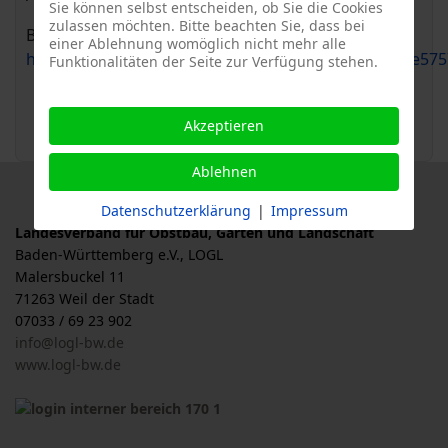
Sie können selbst entscheiden, ob Sie die Cookies
zulassen möchten. Bitte beachten Sie, dass bei
Buchungslink:
einer Ablehnung womöglich nicht mehr alle
https://widgets.yolawo.de/w/0/bookables/6772698e575
Funktionalitäten der Seite zur Verfügung stehen.
Akzeptieren
Ablehnen
Datenschutzerklärung
|
Impressum
Landesverband für Obstbau, Garten und Landschaft
Baden-Württemberg e.V., LOGL
Malersbuckel 11
71263 Weil der Stadt
07033 / 69 23 902
info@logl-bw.de
www.logl-bw.de