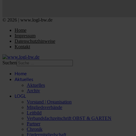
© 2026 | www.logl-bw.de
Home
Impressum
Datenschutzhinweise
Kontakt
Suchen
Home
Aktuelles
Aktuelles
Archiv
LOGL
Vorstand | Organisation
Mitgliedsverbände
Leitbild
Verbandsfachzeitschrift OBST & GARTEN
Partner
Chronik
Fördermitgliedschaft