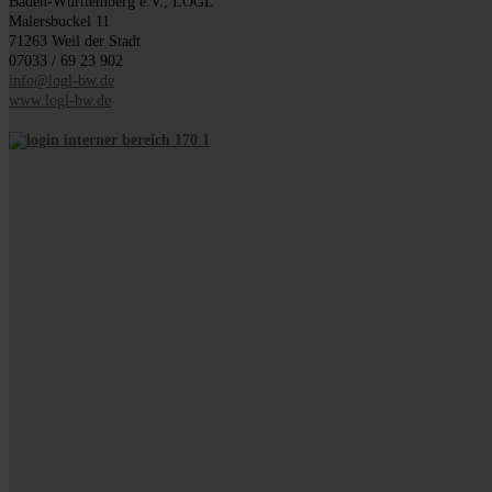
Baden-Württemberg e.V., LOGL
Malersbuckel 11
71263 Weil der Stadt
07033 / 69 23 902
info@logl-bw.de
www.logl-bw.de