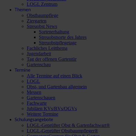
LOGL Zentrum
Themen
Obstbaumpflege
Ziergarten
Streuobst News
Sortenerhaltung
Streuobstsorte des Jahres
Streuobstpflegetage
Fachliches Leitthema
Jugendarbeit
Tag der offenen Gartentür
Gartenschau
Termine
Alle Termine auf einen Blick
LOGL
Obst- und Gartenbau allgemein
Messen
Gartenschauen
Fachwarte
Jubiläen KVs/BVs/OGVs
Weitere Termine
Schulungsangebote
LOGL-Geprüfter Obst & Gartenfachwart®
LOGL-Geprüfter Obstbaumpfleger®