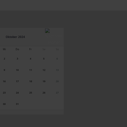
Oktober 2024
Mi
Do
Fr
Sa
So
2
3
4
5
6
9
10
11
12
13
16
17
18
19
20
23
24
25
26
27
30
31