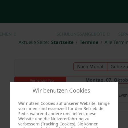
EMEN
TERMINE
SCHULUNGSANGEBOTE
SERV
Aktuelle Seite:
Startseite
Termine
Alle Termin
Nach Monat
Gehe z
Montag, 07. Oktob
Vorheriger Tag
Wir benutzen Cookies
Es wurden keine Even
Wir nutzen Cookies auf unserer Website. Einige
von ihnen sind essenziell für den Betrieb der
Seite, während andere uns helfen, diese
Website und die Nutzererfahrung zu
verbessern (Tracking Cookies). Sie können