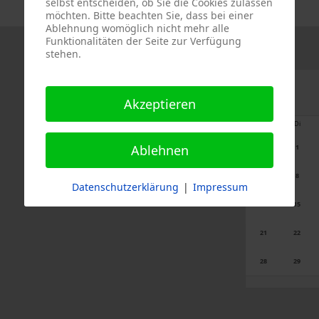
selbst entscheiden, ob Sie die Cookies zulassen
möchten. Bitte beachten Sie, dass bei einer
Ablehnung womöglich nicht mehr alle
Funktionalitäten der Seite zur Verfügung
stehen.
Akzeptieren
Mo
Di
Ablehnen
1
7
8
Datenschutzerklärung
|
Impressum
14
15
21
22
28
29