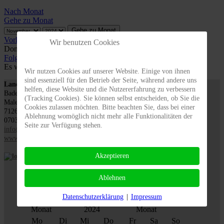
Nach Monat
Gehe zu Monat
Gehe zu Monat
Vorheriger Tag
Wir benutzen Cookies
Donnerstag, 07. November 2024
Folgetag
Es wurden keine Events gefunden
Wir nutzen Cookies auf unserer Website. Einige von ihnen
sind essenziell für den Betrieb der Seite, während andere uns
Landesverband für Obstbau, Garten und Landschaft
helfen, diese Website und die Nutzererfahrung zu verbessern
Baden-Württemberg e.V., LOGL
(Tracking Cookies). Sie können selbst entscheiden, ob Sie die
Malersbuckel 11
Cookies zulassen möchten. Bitte beachten Sie, dass bei einer
71263 Weil der Stadt
Ablehnung womöglich nicht mehr alle Funktionalitäten der
07033 / 69 23 902
Seite zur Verfügung stehen.
info@logl-bw.de
www.logl-bw.de
Akzeptieren
Ablehnen
Datenschutzerklärung
|
Impressum
November
2024
Mo
Di
Mi
Do
Fr
Sa
So