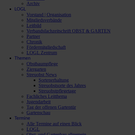
Archiv
LOGL
Vorstand | Organisation
Mitgliedsverbände
Leitbild
Verbandsfachzeitschrift OBST & GARTEN
Partner
Chronik
Fördermitgliedschaft
LOGL Zentrum
Themen
Obstbaumpflege
Ziergarten
Streuobst News
Sortenerhaltung
Streuobstsorte des Jahres
Streuobstpflegetage
Fachliches Leitthema
Jugendarbeit
Tag der offenen Gartentür
Gartenschau
Termine
Alle Termine auf einen Blick
LOGL
Obst- und Gartenbau allgemein