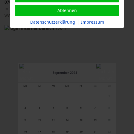
07033 / 69 23 902
info@logl-bw.de
Ablehnen
www.logl-bw.de
Datenschutzerklärung
|
Impressum
September 2024
Mo
Di
Mi
Do
Fr
Sa
So
1
2
3
4
5
6
7
8
9
10
11
12
13
14
15
16
17
18
19
20
21
22