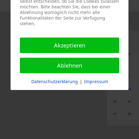
selbst entscheiden, ob Sie die Cookies zulassen
möchten. Bitte beachten Sie, dass bei einer
Ablehnung womöglich nicht mehr alle
Funktionalitäten der Seite zur Verfügung
stehen.
Akzeptieren
Mo
Di
Ablehnen
6
7
Datenschutzerklärung
|
Impressum
13
14
20
21
27
28