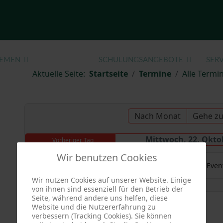
EMEN
TERMINE
SCHULUNGSANGEBOTE
SERV
Aktuelle Seite:
Startseite
Termine
Alle Termin
Nach Monat
Gehe z
Mittwoch, 22. Okto
Vorheriger Tag
Wir benutzen Cookies
Es wurden keine Even
Wir nutzen Cookies auf unserer Website. Einige
von ihnen sind essenziell für den Betrieb der
Seite, während andere uns helfen, diese
Website und die Nutzererfahrung zu
verbessern (Tracking Cookies). Sie können