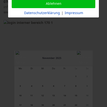
07033 / 69 23 902
Ablehnen
info@logl-bw.de
www.logl-bw.de
Datenschutzerklärung
|
Impressum
November 2025
Mo
Di
Mi
Do
Fr
Sa
So
1
2
3
4
5
6
7
8
9
10
11
12
13
14
15
16
17
18
19
20
21
22
23