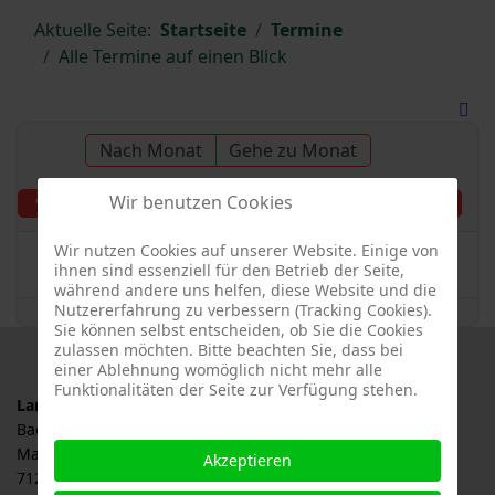
Aktuelle Seite:
Startseite
Termine
Alle Termine auf einen Blick
Nach Monat
Gehe zu Monat
Wir benutzen Cookies
Mittwoch, 19.
Vorheriger Tag
Folgetag
November 2025
Wir nutzen Cookies auf unserer Website. Einige von
Es wurden keine Events gefunden
ihnen sind essenziell für den Betrieb der Seite,
während andere uns helfen, diese Website und die
Nutzererfahrung zu verbessern (Tracking Cookies).
Sie können selbst entscheiden, ob Sie die Cookies
zulassen möchten. Bitte beachten Sie, dass bei
einer Ablehnung womöglich nicht mehr alle
Funktionalitäten der Seite zur Verfügung stehen.
Landesverband für Obstbau, Garten und Landschaft
Baden-Württemberg e.V., LOGL
Malersbuckel 11
Akzeptieren
71263 Weil der Stadt