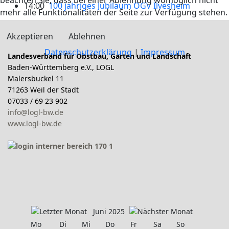
beachten Sie, dass bei einer Ablehnung womöglich nicht
14:00
100 jähriges Jubiläum OGV Ilvesheim
mehr alle Funktionalitäten der Seite zur Verfügung stehen.
Akzeptieren
Ablehnen
Datenschutzerklärung
|
Impressum
Landesverband für Obstbau, Garten und Landschaft
Baden-Württemberg e.V., LOGL
Malersbuckel 11
71263 Weil der Stadt
07033 / 69 23 902
info@logl-bw.de
www.logl-bw.de
Juni 2025
Mo
Di
Mi
Do
Fr
Sa
So