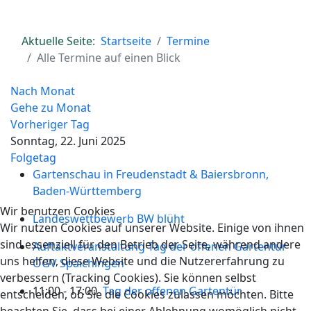
Aktuelle Seite:
Startseite
Termine
Alle Termine auf einen Blick
Nach Monat
Gehe zu Monat
Vorheriger Tag
Sonntag, 22. Juni 2025
Folgetag
Gartenschau in Freudenstadt & Baiersbronn,
Baden-Württemberg
Wir benutzen Cookies
Landeswettbewerb BW blüht
Wir nutzen Cookies auf unserer Website. Einige von ihnen
sind essenziell für den Betrieb der Seite, während andere
Auftaktveranstaltung Tag der offenen Gartentür
uns helfen, diese Website und die Nutzererfahrung zu
OGV Spaichingen
verbessern (Tracking Cookies). Sie können selbst
11:00 - 17:00
Tag der offenen Gartentür
entscheiden, ob Sie die Cookies zulassen möchten. Bitte