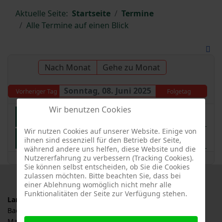
Aktuelle Seite:
Startseite
Termine
Alle Termine auf einen Blick
Nach Monat
Gehe zu Monat
Sonntag, 08. Juni 2025
Vorheriger Tag
Folgetag
Wir benutzen Cookies
Gartenschau in Freudenstadt & Baiersbronn, Baden-Württemberg
Wir nutzen Cookies auf unserer Website. Einige von
Landeswettbewerb BW blüht
ihnen sind essenziell für den Betrieb der Seite,
während andere uns helfen, diese Website und die
Nutzererfahrung zu verbessern (Tracking Cookies).
Sie können selbst entscheiden, ob Sie die Cookies
zulassen möchten. Bitte beachten Sie, dass bei
einer Ablehnung womöglich nicht mehr alle
Funktionalitäten der Seite zur Verfügung stehen.
Landesverband für Obstbau, Garten und Landschaft
Baden-Württemberg e.V., LOGL
Malersbuckel 11