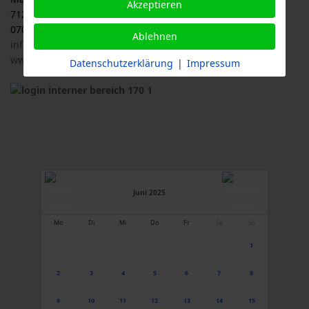
Akzeptieren
71263 Weil der Stadt
07033 / 69 23 902
Ablehnen
info@logl-bw.de
www.logl-bw.de
Datenschutzerklärung
|
Impressum
Juni 2025
Mo
Di
Mi
Do
Fr
Sa
So
1
2
3
4
5
6
7
8
9
10
11
12
13
14
15