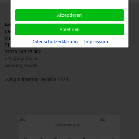
Akzeptieren
Landesverband für Obstbau, Garten und Landschaft
Ablehnen
Baden-Württemberg e.V., LOGL
Malersbuckel 11
Datenschutzerklärung
|
Impressum
71263 Weil der Stadt
07033 / 69 23 902
info@logl-bw.de
www.logl-bw.de
September 2025
Mo
Di
Mi
Do
Fr
Sa
So