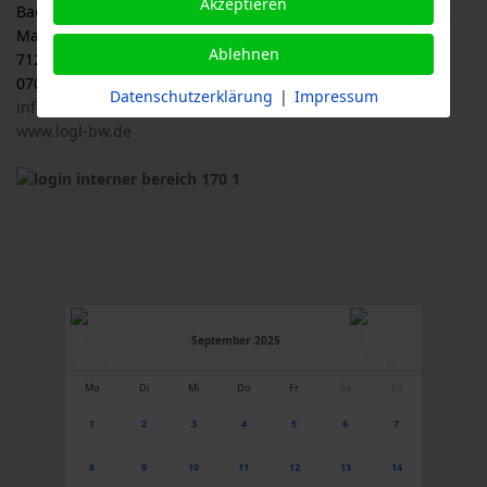
Akzeptieren
Baden-Württemberg e.V., LOGL
Malersbuckel 11
Ablehnen
71263 Weil der Stadt
07033 / 69 23 902
Datenschutzerklärung
|
Impressum
info@logl-bw.de
www.logl-bw.de
September 2025
Mo
Di
Mi
Do
Fr
Sa
So
1
2
3
4
5
6
7
8
9
10
11
12
13
14