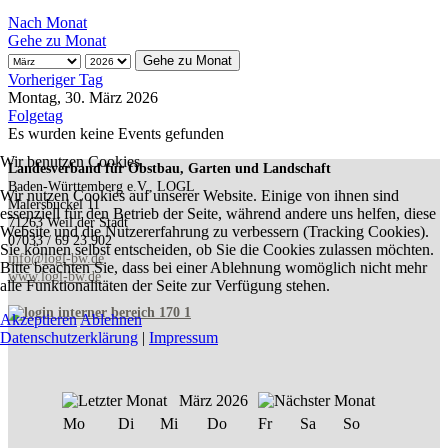
Nach Monat
Gehe zu Monat
Gehe zu Monat
Vorheriger Tag
Montag, 30. März 2026
Folgetag
Es wurden keine Events gefunden
Wir benutzen Cookies
Landesverband für Obstbau, Garten und Landschaft
Baden-Württemberg e.V., LOGL
Wir nutzen Cookies auf unserer Website. Einige von ihnen sind
Malersbuckel 11
essenziell für den Betrieb der Seite, während andere uns helfen, diese
71263 Weil der Stadt
Website und die Nutzererfahrung zu verbessern (Tracking Cookies).
07033 / 69 23 902
Sie können selbst entscheiden, ob Sie die Cookies zulassen möchten.
info@logl-bw.de
Bitte beachten Sie, dass bei einer Ablehnung womöglich nicht mehr
www.logl-bw.de
alle Funktionalitäten der Seite zur Verfügung stehen.
Akzeptieren
Ablehnen
Datenschutzerklärung
|
Impressum
März 2026
Mo
Di
Mi
Do
Fr
Sa
So