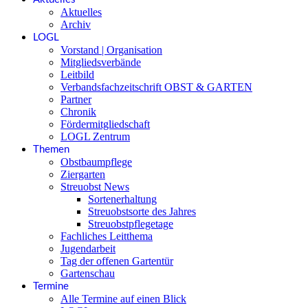
Aktuelles
Archiv
LOGL
Vorstand | Organisation
Mitgliedsverbände
Leitbild
Verbandsfachzeitschrift OBST & GARTEN
Partner
Chronik
Fördermitgliedschaft
LOGL Zentrum
Themen
Obstbaumpflege
Ziergarten
Streuobst News
Sortenerhaltung
Streuobstsorte des Jahres
Streuobstpflegetage
Fachliches Leitthema
Jugendarbeit
Tag der offenen Gartentür
Gartenschau
Termine
Alle Termine auf einen Blick