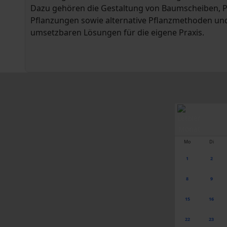
Dazu gehören die Gestaltung von Baumscheiben, Pf
Pflanzungen sowie alternative Pflanzmethoden und 
umsetzbaren Lösungen für die eigene Praxis.
Mo
Di
1
2
8
9
15
16
22
23