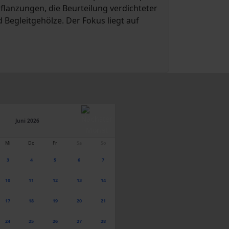
lanzungen, die Beurteilung verdichteter
Begleitgehölze. Der Fokus liegt auf
Juni 2026
Mi
Do
Fr
Sa
So
3
4
5
6
7
10
11
12
13
14
17
18
19
20
21
24
25
26
27
28