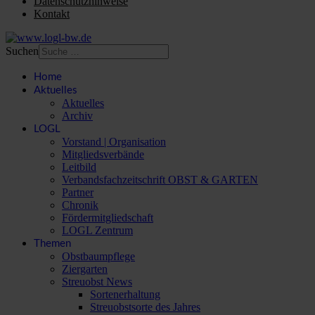
Datenschutzhinweise
Kontakt
Suchen
Home
Aktuelles
Aktuelles
Archiv
LOGL
Vorstand | Organisation
Mitgliedsverbände
Leitbild
Verbandsfachzeitschrift OBST & GARTEN
Partner
Chronik
Fördermitgliedschaft
LOGL Zentrum
Themen
Obstbaumpflege
Ziergarten
Streuobst News
Sortenerhaltung
Streuobstsorte des Jahres