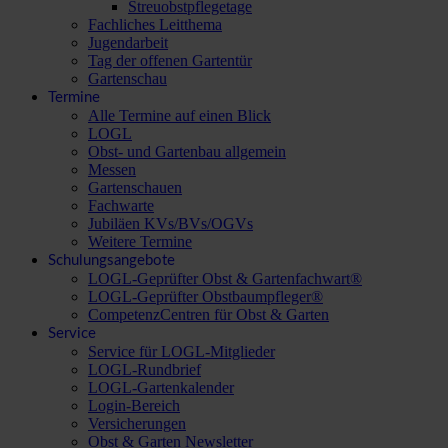
Streuobstpflegetage
Fachliches Leitthema
Jugendarbeit
Tag der offenen Gartentür
Gartenschau
Termine
Alle Termine auf einen Blick
LOGL
Obst- und Gartenbau allgemein
Messen
Gartenschauen
Fachwarte
Jubiläen KVs/BVs/OGVs
Weitere Termine
Schulungsangebote
LOGL-Geprüfter Obst & Gartenfachwart®
LOGL-Geprüfter Obstbaumpfleger®
CompetenzCentren für Obst & Garten
Service
Service für LOGL-Mitglieder
LOGL-Rundbrief
LOGL-Gartenkalender
Login-Bereich
Versicherungen
Obst & Garten Newsletter