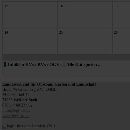
17
18
19
24
25
26
Jubiläen KVs / BVs / OGVs
Alle Kategorien ...
Landesverband für Obstbau, Garten und Landschaft
Baden-Württemberg e.V., LOGL
Malersbuckel 11
71263 Weil der Stadt
07033 / 69 23 902
info@logl-bw.de
www.logl-bw.de