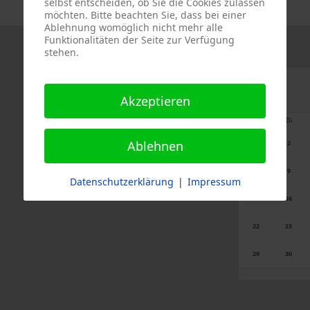
selbst entscheiden, ob Sie die Cookies zulassen
möchten. Bitte beachten Sie, dass bei einer
Ablehnung womöglich nicht mehr alle
Funktionalitäten der Seite zur Verfügung
stehen.
Akzeptieren
Mo
Di
Ablehnen
1
2
8
9
Datenschutzerklärung
|
Impressum
15
16
22
23
29
30