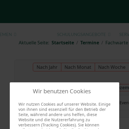
EMEN
TERMINE
SCHULUNGSANGEBOTE
SERV
Aktuelle Seite:
Startseite
Termine
Fachwarte
Nach Jahr
Nach Monat
Nach Woche
Samstag, 06. Dezem
Vorheriger Tag
Wir benutzen Cookies
Es wurden keine Even
Wir nutzen Cookies auf unserer Website. Einige
von ihnen sind essenziell für den Betrieb der
Seite, während andere uns helfen, diese
Website und die Nutzererfahrung zu
verbessern (Tracking Cookies). Sie können