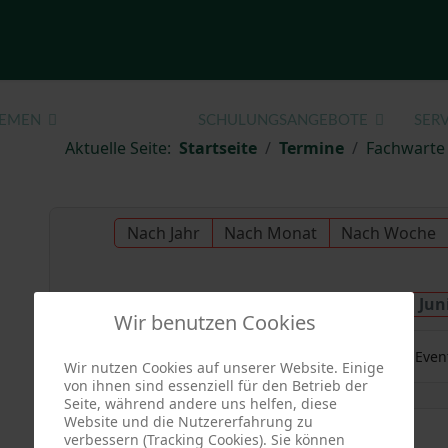
EMEN
TERMINE
SCHULUNGSANGEBOTE
SERV
Aktuelle Seite:
Startseite
Termine
Fachwarte
Nach Jahr
Nach Monat
Nach Woche
Samstag, 07. Jun
Vorheriger Tag
Wir benutzen Cookies
Es wurden keine Even
Wir nutzen Cookies auf unserer Website. Einige
von ihnen sind essenziell für den Betrieb der
Seite, während andere uns helfen, diese
Website und die Nutzererfahrung zu
verbessern (Tracking Cookies). Sie können