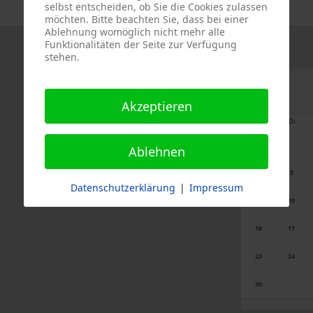
selbst entscheiden, ob Sie die Cookies zulassen
möchten. Bitte beachten Sie, dass bei einer
Ablehnung womöglich nicht mehr alle
Funktionalitäten der Seite zur Verfügung
stehen.
Akzeptieren
Mo
Di
Ablehnen
2
3
Datenschutzerklärung
|
Impressum
9
10
16
17
23
24
30