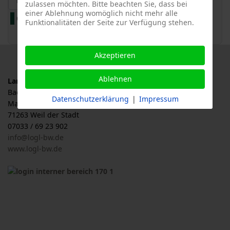
zulassen möchten. Bitte beachten Sie, dass bei
einer Ablehnung womöglich nicht mehr alle
Gartenschauen
Alle Kategorien ...
Funktionalitäten der Seite zur Verfügung stehen.
Akzeptieren
Ablehnen
Landesverband für Obstbau, Garten und Landschaft
Baden-Württemberg e.V., LOGL
Datenschutzerklärung
|
Impressum
Malersbuckel 11
71263 Weil der Stadt
07033 / 69 23 902
info@logl-bw.de
www.logl-bw.de