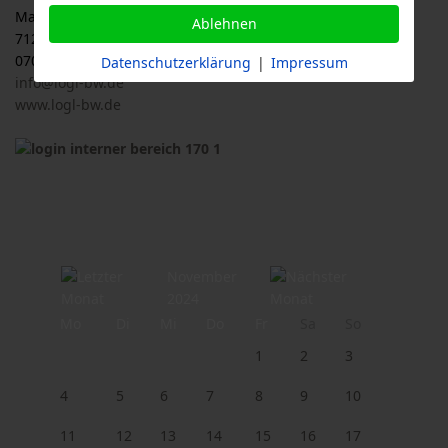
Malersbuckel 11
Ablehnen
71263 Weil der Stadt
07033 / 69 23 902
Datenschutzerklärung
|
Impressum
info@logl-bw.de
www.logl-bw.de
November
2024
Mo
Di
Mi
Do
Fr
Sa
So
1
2
3
4
5
6
7
8
9
10
11
12
13
14
15
16
17