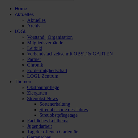
Home
Aktuelles
Aktuelles
Archiv
LOGL
Vorstand | Organisation
Mitgliedsverbände
Leitbild
Verbandsfachzeitschrift OBST & GARTEN
Partner
Chronik
Fördermitgliedschaft
LOGL Zentrum
Themen
Obstbaumpflege
Ziergarten
Streuobst News
Sortenerhaltung
Streuobstsorte des Jahres
Streuobstpflegetage
Fachliches Leitthema
Jugendarbeit
Tag der offenen Gartentür
Gartenschau