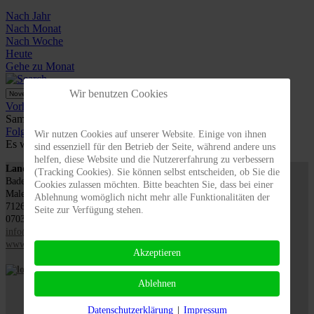
Nach Jahr
Nach Monat
Nach Woche
Heute
Gehe zu Monat
Wir benutzen Cookies
Gehe zu Monat
Vorheriger Tag
Samstag, 09. November 2024
Folgetag
Wir nutzen Cookies auf unserer Website. Einige von ihnen
Es wurden keine Events gefunden
sind essenziell für den Betrieb der Seite, während andere uns
helfen, diese Website und die Nutzererfahrung zu verbessern
Landesverband für Obstbau, Garten und Landschaft
(Tracking Cookies). Sie können selbst entscheiden, ob Sie die
Baden-Württemberg e.V., LOGL
Cookies zulassen möchten. Bitte beachten Sie, dass bei einer
Malersbuckel 11
Ablehnung womöglich nicht mehr alle Funktionalitäten der
71263 Weil der Stadt
Seite zur Verfügung stehen.
07033 / 69 23 902
info@logl-bw.de
www.logl-bw.de
Akzeptieren
Ablehnen
Datenschutzerklärung
|
Impressum