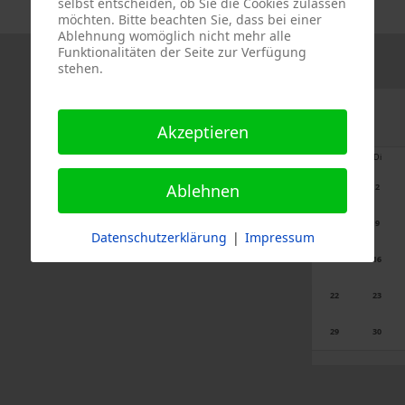
selbst entscheiden, ob Sie die Cookies zulassen
möchten. Bitte beachten Sie, dass bei einer
Ablehnung womöglich nicht mehr alle
Funktionalitäten der Seite zur Verfügung
stehen.
Akzeptieren
Mo
Di
Ablehnen
1
2
8
9
Datenschutzerklärung
|
Impressum
15
16
22
23
29
30