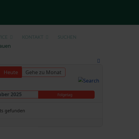
ICE
KONTAKT
SUCHEN
auen
Heute
Gehe zu Monat
mber 2025
Folgetag
ts gefunden