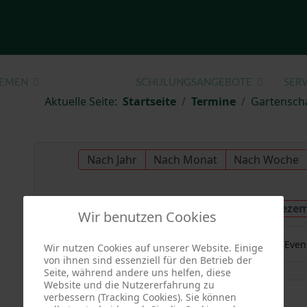
EMEN
TERMINE
SCHULUNGSANGEBOTE
SERV
Aktuelle Seite:
Startseite
Termine
Gartensch
Nach Jahr
Nach Monat
Nach Woche
Mittwoch, 17. Deze
Vorheriger Tag
Wir benutzen Cookies
Es wurden keine Even
Wir nutzen Cookies auf unserer Website. Einige
von ihnen sind essenziell für den Betrieb der
Seite, während andere uns helfen, diese
Website und die Nutzererfahrung zu
verbessern (Tracking Cookies). Sie können