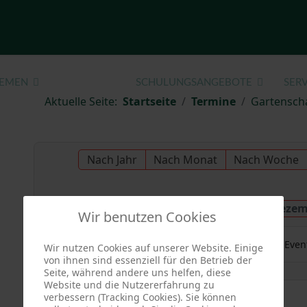
EMEN
TERMINE
SCHULUNGSANGEBOTE
SERV
Aktuelle Seite:
Startseite
Termine
Gartensch
Nach Jahr
Nach Monat
Nach Woche
Dienstag, 09. Deze
Vorheriger Tag
Wir benutzen Cookies
Es wurden keine Even
Wir nutzen Cookies auf unserer Website. Einige
von ihnen sind essenziell für den Betrieb der
Seite, während andere uns helfen, diese
Website und die Nutzererfahrung zu
verbessern (Tracking Cookies). Sie können