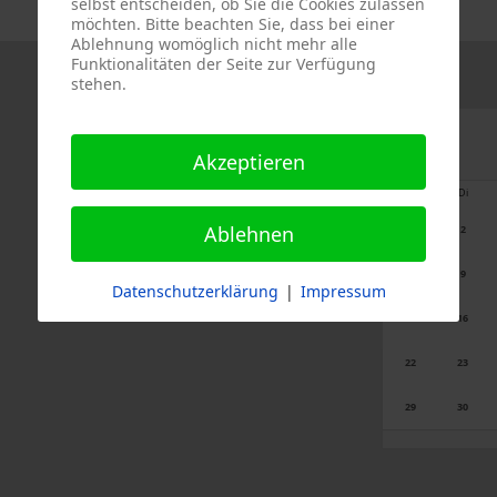
selbst entscheiden, ob Sie die Cookies zulassen
möchten. Bitte beachten Sie, dass bei einer
Ablehnung womöglich nicht mehr alle
Funktionalitäten der Seite zur Verfügung
stehen.
Akzeptieren
Mo
Di
Ablehnen
1
2
8
9
Datenschutzerklärung
|
Impressum
15
16
22
23
29
30