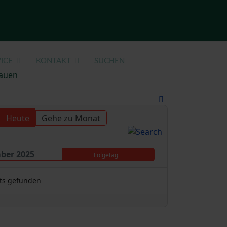
ICE
KONTAKT
SUCHEN
auen
Heute
Gehe zu Monat
mber 2025
Folgetag
ts gefunden