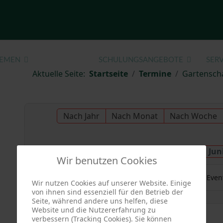
EMEN
TERMINE
SCHULUNGSANGEBOTE
SERV
Aktuelle Seite:
Startseite
Termine
Gartensch
Nach Jahr
Nach Monat
Nach Woche
Samstag, 07. Jun
Vorheriger Tag
Wir benutzen Cookies
Es wurden keine Even
Wir nutzen Cookies auf unserer Website. Einige
von ihnen sind essenziell für den Betrieb der
Seite, während andere uns helfen, diese
Website und die Nutzererfahrung zu
verbessern (Tracking Cookies). Sie können