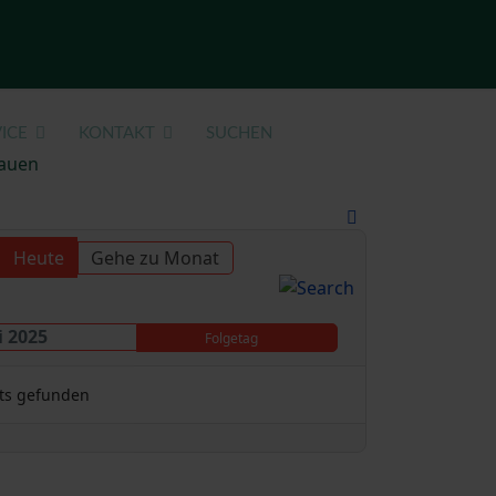
ICE
KONTAKT
SUCHEN
auen
Heute
Gehe zu Monat
i 2025
Folgetag
ts gefunden