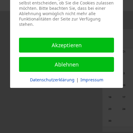
selbst entscheiden, ob Sie die Cookies zulassen
möchten. Bitte beachten Sie, dass bei einer
Ablehnung womöglich nicht mehr alle
Funktionalitäten der Seite zur Verfügung
stehen.
Akzeptieren
Mo
Di
Ablehnen
2
3
Datenschutzerklärung
|
Impressum
9
10
16
17
23
24
30