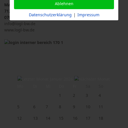
Ablehnen
Malersbuckel 11
71263 Weil der Stadt
Datenschutzerklärung
|
Impressum
07033 / 69 23 902
info@logl-bw.de
www.logl-bw.de
Januar 2026
Mo
Di
Mi
Do
Fr
Sa
So
1
2
3
4
5
6
7
8
9
10
11
12
13
14
15
16
17
18