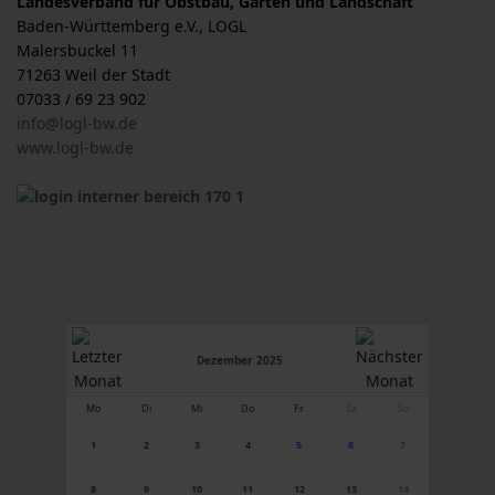
Landesverband für Obstbau, Garten und Landschaft
Baden-Württemberg e.V., LOGL
Malersbuckel 11
71263 Weil der Stadt
07033 / 69 23 902
info@logl-bw.de
www.logl-bw.de
Dezember 2025
Mo
Di
Mi
Do
Fr
Sa
So
1
2
3
4
5
6
7
8
9
10
11
12
13
14