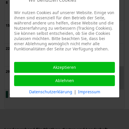
Wir benutzen Cookies
8
9
10
11
12
13
14
Wir nutzen Cookies auf unserer Website. Einige von
ihnen sind essenziell für den Betrieb der Seite,
während andere uns helfen, diese Website und die
15
16
17
18
19
20
21
Nutzererfahrung zu verbessern (Tracking Cookies).
Sie können selbst entscheiden, ob Sie die Cookies
zulassen möchten. Bitte beachten Sie, dass bei
einer Ablehnung womöglich nicht mehr alle
22
Funktionalitäten der Seite zur Verfügung stehen.
23
24
25
26
27
28
Akzeptieren
1
2
3
4
29
30
31
Ablehnen
Datenschutzerklärung
|
Impressum
Gartenschauen
Alle Kategorien ...