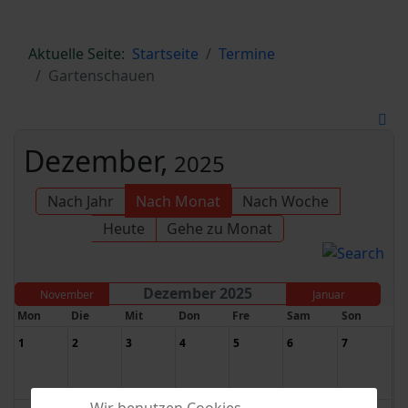
Aktuelle Seite:
Startseite
Termine
Gartenschauen
Dezember,
2025
Nach Jahr
Nach Monat
Nach Woche
Heute
Gehe zu Monat
Dezember 2025
November
Januar
Mon
Die
Mit
Don
Fre
Sam
Son
1
2
3
4
5
6
7