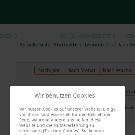
EMEN
TERMINE
SCHULUNGSANGEBOTE
SERV
Aktuelle Seite:
Startseite
Termine
Jubiläen 
Nach Jahr
Nach Monat
Nach Woche
Dienstag, 28. Okto
Vorheriger Tag
Wir benutzen Cookies
Es wurden keine Even
Wir nutzen Cookies auf unserer Website. Einige
von ihnen sind essenziell für den Betrieb der
Seite, während andere uns helfen, diese
Website und die Nutzererfahrung zu
verbessern (Tracking Cookies). Sie können