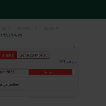
ICE
KONTAKT
SUCHEN
KVs/BVs/OGVs
Heute
Gehe zu Monat
ber 2025
Folgetag
ts gefunden