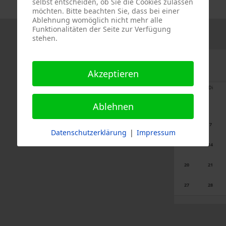
selbst entscheiden, ob Sie die Cookies zulassen
möchten. Bitte beachten Sie, dass bei einer
Ablehnung womöglich nicht mehr alle
Funktionalitäten der Seite zur Verfügung
stehen.
Akzeptieren
Mo
Di
Ablehnen
6
7
Datenschutzerklärung
|
Impressum
13
14
20
21
27
28