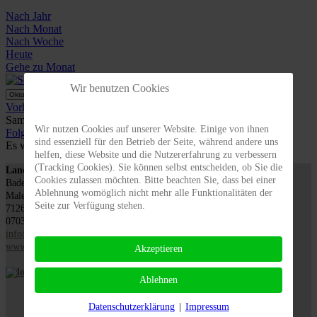
Nach Jahr
Nach Monat
Nach Woche
Heute
Gehe zu Monat
Wir benutzen Cookies
Gehe zu Monat
Vorheriger Tag
Samstag, 11. Oktober 2025
Wir nutzen Cookies auf unserer Website. Einige von ihnen
Folgetag
sind essenziell für den Betrieb der Seite, während andere uns
Es wurden keine Events gefunden
helfen, diese Website und die Nutzererfahrung zu verbessern
(Tracking Cookies). Sie können selbst entscheiden, ob Sie die
Landesverband für Obstbau, Garten und Landschaft
Cookies zulassen möchten. Bitte beachten Sie, dass bei einer
Baden-Württemberg e.V., LOGL
Ablehnung womöglich nicht mehr alle Funktionalitäten der
Malersbuckel 11
Seite zur Verfügung stehen.
71263 Weil der Stadt
07033 / 69 23 902
info@logl-bw.de
www.logl-bw.de
Akzeptieren
Ablehnen
Datenschutzerklärung
|
Impressum