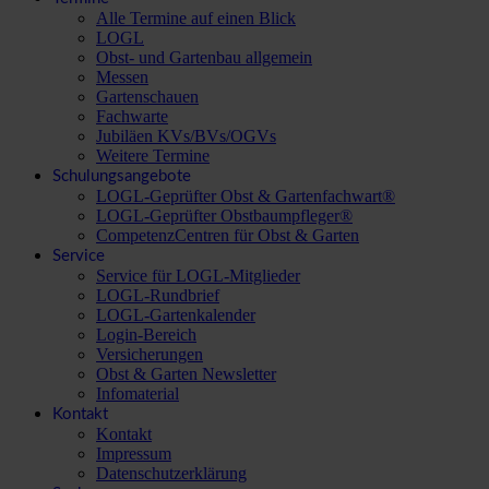
Alle Termine auf einen Blick
LOGL
Obst- und Gartenbau allgemein
Messen
Gartenschauen
Fachwarte
Jubiläen KVs/BVs/OGVs
Weitere Termine
Schulungsangebote
LOGL-Geprüfter Obst & Gartenfachwart®
LOGL-Geprüfter Obstbaumpfleger®
CompetenzCentren für Obst & Garten
Service
Service für LOGL-Mitglieder
LOGL-Rundbrief
LOGL-Gartenkalender
Login-Bereich
Versicherungen
Obst & Garten Newsletter
Infomaterial
Kontakt
Kontakt
Impressum
Datenschutzerklärung