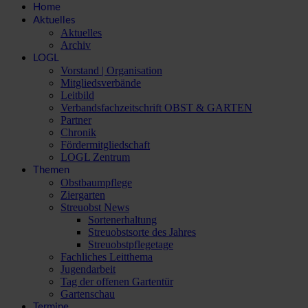
Home
Aktuelles
Aktuelles
Archiv
LOGL
Vorstand | Organisation
Mitgliedsverbände
Leitbild
Verbandsfachzeitschrift OBST & GARTEN
Partner
Chronik
Fördermitgliedschaft
LOGL Zentrum
Themen
Obstbaumpflege
Ziergarten
Streuobst News
Sortenerhaltung
Streuobstsorte des Jahres
Streuobstpflegetage
Fachliches Leitthema
Jugendarbeit
Tag der offenen Gartentür
Gartenschau
Termine