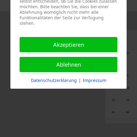
selbst entscheiden, ob Sie die Cookies zulassen
möchten. Bitte beachten Sie, dass bei einer
Ablehnung womöglich nicht mehr alle
Funktionalitäten der Seite zur Verfügung
stehen.
Akzeptieren
Mo
Di
Ablehnen
4
5
Datenschutzerklärung
|
Impressum
11
12
18
19
25
26