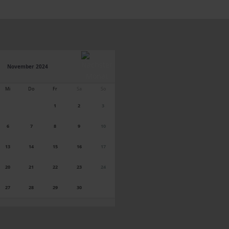
November 2024
Mi
Do
Fr
Sa
So
1
2
3
6
7
8
9
10
13
14
15
16
17
20
21
22
23
24
27
28
29
30