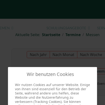
EMEN
TERMINE
SCHULUNGSANGEBOTE
SERV
Aktuelle Seite:
Startseite
Termine
Messen
Nach Jahr
Nach Monat
Nach Woche
Montag, 04. Novem
Vorheriger Tag
Wir benutzen Cookies
Es wurden keine Even
Wir nutzen Cookies auf unserer Website. Einige
von ihnen sind essenziell für den Betrieb der
Seite, während andere uns helfen, diese
Website und die Nutzererfahrung zu
verbessern (Tracking Cookies). Sie können