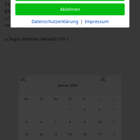
71263 Weil der Stadt
Ablehnen
07033 / 69 23 902
info@logl-bw.de
Datenschutzerklärung
|
Impressum
www.logl-bw.de
Januar 2026
Mo
Di
Mi
Do
Fr
Sa
So
1
2
3
4
5
6
7
8
9
10
11
12
13
14
15
16
17
18