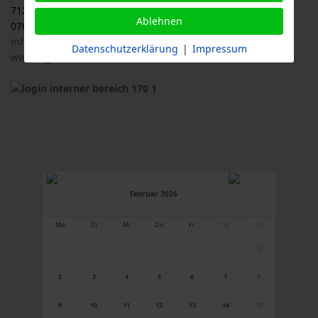
71263 Weil der Stadt
Ablehnen
07033 / 69 23 902
info@logl-bw.de
Datenschutzerklärung
|
Impressum
www.logl-bw.de
Februar 2026
Mo
Di
Mi
Do
Fr
Sa
So
1
2
3
4
5
6
7
8
9
10
11
12
13
14
15