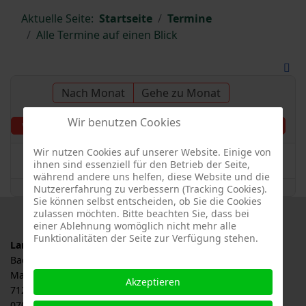
Aktuelle Seite:
Startseite
Termine
Alle Termine auf einen Blick
Nach Monat
Gehe zu Monat
Wir benutzen Cookies
Dienstag, 11. Juni 2024
Vorheriger Tag
Folgetag
Wir nutzen Cookies auf unserer Website. Einige von
Es wurden keine Events gefunden
ihnen sind essenziell für den Betrieb der Seite,
während andere uns helfen, diese Website und die
Nutzererfahrung zu verbessern (Tracking Cookies).
Sie können selbst entscheiden, ob Sie die Cookies
zulassen möchten. Bitte beachten Sie, dass bei
einer Ablehnung womöglich nicht mehr alle
Funktionalitäten der Seite zur Verfügung stehen.
Landesverband für Obstbau, Garten und Landschaft
Baden-Württemberg e.V., LOGL
Malersbuckel 11
Akzeptieren
71263 Weil der Stadt
07033 / 69 23 902