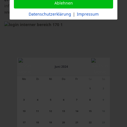
Ablehnen
info@logl-bw.de
www.logl-bw.de
Datenschutzerklärung
|
Impressum
Juni 2024
Mo
Di
Mi
Do
Fr
Sa
So
1
2
3
4
5
6
7
8
9
10
11
12
13
14
15
16
17
18
19
20
21
22
23