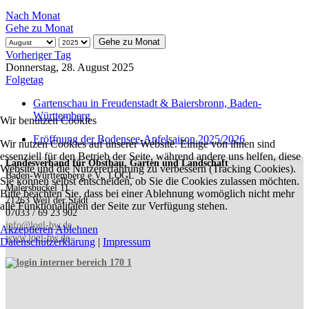
Nach Monat
Gehe zu Monat
Gehe zu Monat
Vorheriger Tag
Donnerstag, 28. August 2025
Folgetag
Gartenschau in Freudenstadt & Baiersbronn, Baden-
Württemberg
Wir benutzen Cookies
Eröffnung der Bodensee-Apfelsaison 2025/2026
Wir nutzen Cookies auf unserer Website. Einige von ihnen sind
essenziell für den Betrieb der Seite, während andere uns helfen, diese
Landesverband für Obstbau, Garten und Landschaft
Website und die Nutzererfahrung zu verbessern (Tracking Cookies).
Baden-Württemberg e.V., LOGL
Sie können selbst entscheiden, ob Sie die Cookies zulassen möchten.
Malersbuckel 11
Bitte beachten Sie, dass bei einer Ablehnung womöglich nicht mehr
71263 Weil der Stadt
alle Funktionalitäten der Seite zur Verfügung stehen.
07033 / 69 23 902
info@logl-bw.de
Akzeptieren
Ablehnen
www.logl-bw.de
Datenschutzerklärung
|
Impressum