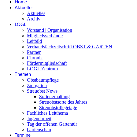
Home
Aktuelles
Aktuelles
Archiv
LOGL
Vorstand | Organisation
Mitgliedsverbände
Leitbild
Verbandsfachzeitschrift OBST & GARTEN
Partner
Chronik
Fördermitgliedschaft
LOGL Zentrum
Themen
Obstbaumpflege
Ziergarten
Streuobst News
Sortenerhaltung
Streuobstsorte des Jahres
Streuobstpflegetage
Fachliches Leitthema
Jugendarbeit
Tag der offenen Gartentür
Gartenschau
Termine