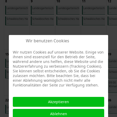
8
9
10
11
12
Landesgartensch
Landesgartensch
Landesgartensch
Landesgartensch
Lande
...
...
...
...
...
Schwäbisches Ha
Schwäbisches Ha
Schwäbisches Ha
Schwäbisches Ha
Schwä
...
...
...
...
...
Wir benutzen Cookies
Wir nutzen Cookies auf unserer Website. Einige von
15
16
17
18
19
ihnen sind essenziell für den Betrieb der Seite,
während andere uns helfen, diese Website und die
Landesgartensch
Landesgartensch
Landesgartensch
Landesgartensch
Lande
...
...
...
...
...
Nutzererfahrung zu verbessern (Tracking Cookies).
Sie können selbst entscheiden, ob Sie die Cookies
Schwäbisches Ha
Schwäbisches Ha
Schwäbisches Ha
Schwäbisches Ha
Schwä
zulassen möchten. Bitte beachten Sie, dass bei
...
...
...
...
...
einer Ablehnung womöglich nicht mehr alle
09:00
Funktionalitäten der Seite zur Verfügung stehen.
Klimar
...
22
23
24
25
26
Akzeptieren
Landesgartensch
Landesgartensch
Landesgartensch
Landesgartensch
Lande
...
...
...
...
...
Ablehnen