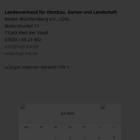
Landesverband für Obstbau, Garten und Landschaft
Baden-Württemberg e.V., LOGL
Malersbuckel 11
71263 Weil der Stadt
07033 / 69 23 902
info@logl-bw.de
www.logl-bw.de
Juli 2026
Mo
Di
Mi
Do
Fr
Sa
So
1
2
3
4
5