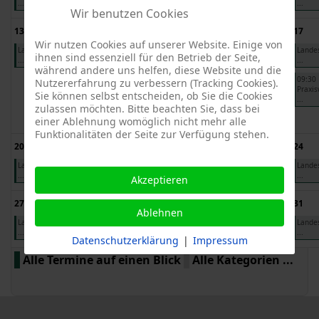
...
...
...
...
...
Wir benutzen Cookies
13
14
15
16
17
Wir nutzen Cookies auf unserer Website. Einige von
Landesgartensch
KOBstbautag
KOBstbautag
Landesgartensch
Lande
ihnen sind essenziell für den Betrieb der Seite,
...
202 ...
202 ...
...
...
während andere uns helfen, diese Website und die
Landesgartensch
Landesgartensch
09:30
Nutzererfahrung zu verbessern (Tracking Cookies).
...
...
Praxi
Sie können selbst entscheiden, ob Sie die Cookies
...
zulassen möchten. Bitte beachten Sie, dass bei
17:00 FW9:
Bestimmung ...
einer Ablehnung womöglich nicht mehr alle
Funktionalitäten der Seite zur Verfügung stehen.
20
21
22
23
24
Landesgartensch
Landesgartensch
Landesgartensch
Landesgartensch
Lande
...
...
...
...
...
Akzeptieren
27
28
29
30
31
Ablehnen
Landesgartensch
Landesgartensch
Landesgartensch
Landesgartensch
Lande
...
...
...
...
...
Datenschutzerklärung
|
Impressum
Alle Termine auf einen Blick
Alle Kategorien ...