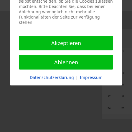
selbst entscheiden, ob Sie die Cookies zulassen
möchten. Bitte beachten Sie, dass bei einer
Ablehnung womöglich nicht mehr alle
Funktionalitäten der Seite zur Verfügung
stehen.
Akzeptieren
Mo
Di
Ablehnen
3
4
Datenschutzerklärung
|
Impressum
10
11
17
18
24
25