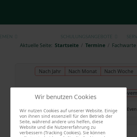
EMEN
TERMINE
SCHULUNGSANGEBOTE
SERV
Aktuelle Seite:
Startseite
Termine
Fachwarte
Nach Jahr
Nach Monat
Nach Woche
Samstag, 22. Novem
Vorheriger Tag
Wir benutzen Cookies
Es wurden keine Even
Wir nutzen Cookies auf unserer Website. Einige
von ihnen sind essenziell für den Betrieb der
Seite, während andere uns helfen, diese
Website und die Nutzererfahrung zu
verbessern (Tracking Cookies). Sie können