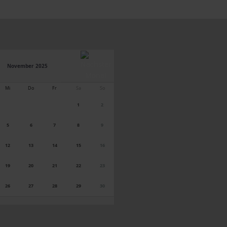
November 2025
Mi
Do
Fr
Sa
So
1
2
5
6
7
8
9
12
13
14
15
16
19
20
21
22
23
26
27
28
29
30