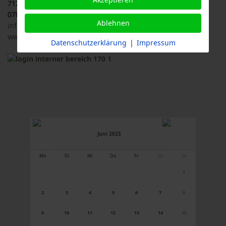
71263 Weil der Stadt
07033 / 69 23 902
Ablehnen
info@logl-bw.de
www.logl-bw.de
Datenschutzerklärung
|
Impressum
Juni 2025
Mo
Di
Mi
Do
Fr
Sa
So
1
2
3
4
5
6
7
8
9
10
11
12
13
14
15