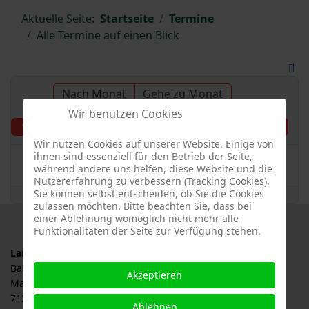
Aktuelle Seite:
Startseite
Termine
Alle Termine auf einen Blick
Nach Monat
Gehe zu Monat
Wir benutzen Cookies
Donnerstag, 20.
Vorheriger Tag
Folgetag
November 2025
Wir nutzen Cookies auf unserer Website. Einige von
ihnen sind essenziell für den Betrieb der Seite,
Es wurden keine Events gefunden
während andere uns helfen, diese Website und die
Nutzererfahrung zu verbessern (Tracking Cookies).
Sie können selbst entscheiden, ob Sie die Cookies
zulassen möchten. Bitte beachten Sie, dass bei
einer Ablehnung womöglich nicht mehr alle
Funktionalitäten der Seite zur Verfügung stehen.
Landesverband für Obstbau, Garten und Landschaft
Baden-Württemberg e.V., LOGL
Akzeptieren
Malersbuckel 11
71263 Weil der Stadt
Ablehnen