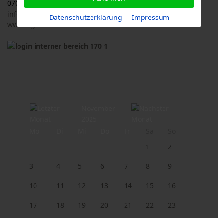
07033 / 69 23 902
info@logl-bw.de
Datenschutzerklärung
|
Impressum
www.logl-bw.de
November
2025
Mo
Di
Mi
Do
Fr
Sa
So
1
2
3
4
5
6
7
8
9
10
11
12
13
14
15
16
17
18
19
20
21
22
23