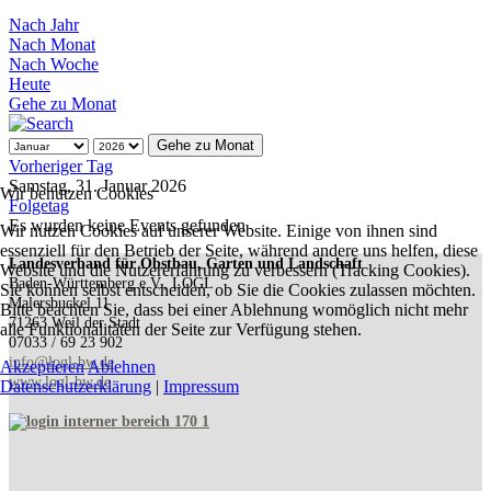
Nach Jahr
Nach Monat
Nach Woche
Heute
Gehe zu Monat
Gehe zu Monat
Vorheriger Tag
Samstag, 31. Januar 2026
Wir benutzen Cookies
Folgetag
Es wurden keine Events gefunden
Wir nutzen Cookies auf unserer Website. Einige von ihnen sind
essenziell für den Betrieb der Seite, während andere uns helfen, diese
Landesverband für Obstbau, Garten und Landschaft
Website und die Nutzererfahrung zu verbessern (Tracking Cookies).
Baden-Württemberg e.V., LOGL
Sie können selbst entscheiden, ob Sie die Cookies zulassen möchten.
Malersbuckel 11
Bitte beachten Sie, dass bei einer Ablehnung womöglich nicht mehr
71263 Weil der Stadt
alle Funktionalitäten der Seite zur Verfügung stehen.
07033 / 69 23 902
info@logl-bw.de
Akzeptieren
Ablehnen
www.logl-bw.de
Datenschutzerklärung
|
Impressum