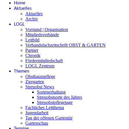
Home
Aktuelles
Aktuelles
Archiv
LOGL
Vorstand | Organisation
Mitgliedsverbände
Leitbild
Verbandsfachzeitschrift OBST & GARTEN
Partner
Chronik
Fördermitgliedschaft
LOGL Zentrum
Themen
Obstbaumpflege
Ziergarten
Streuobst News
Sortenerhaltung
Streuobstsorte des Jahres
Streuobstpflegetage
Fachliches Leitthema
Jugendarbeit
Tag der offenen Gartentür
Gartenschau
Termine