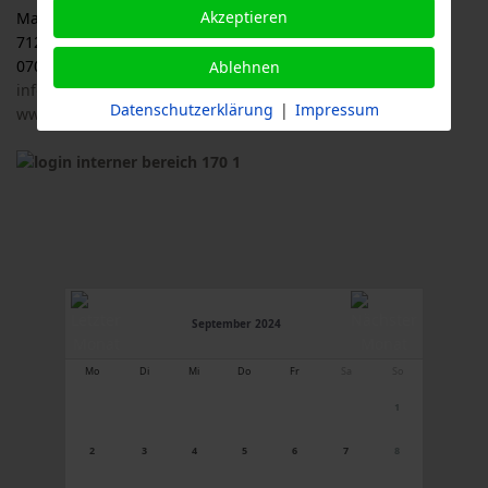
Akzeptieren
Malersbuckel 11
71263 Weil der Stadt
07033 / 69 23 902
Ablehnen
info@logl-bw.de
Datenschutzerklärung
|
Impressum
www.logl-bw.de
September 2024
Mo
Di
Mi
Do
Fr
Sa
So
1
2
3
4
5
6
7
8