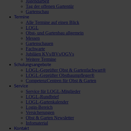
Jugendarbeit
Tag der offenen Gartentür
Gartenschau
Termine
Alle Termine auf einen Blick
LOGL
Obst- und Gartenbau allgemein
Messen
Gartenschauen
Fachwarte
Jubiläen KVs/BVs/OGVs
Weitere Termine
Schulungsangebote
LOGL-Geprüfter Obst & Gartenfachwart®
LOGL-Geprüfter Obstbaumpfleger®
CompetenzCentren für Obst & Garten
Service
Service für LOGL-Mitglieder
LOGL-Rundbrief
LOGL-Gartenkalender
Login-Bereich
Versicherungen
Obst & Garten Newsletter
Infomaterial
Kontakt