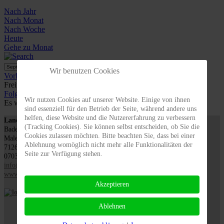
Nach Jahr
Nach Monat
Nach Woche
Heute
Gehe zu Monat
Gehe zu Monat
Wir benutzen Cookies
Vorheriger Tag
Freitag, 27. September 2024
Folgetag
Wir nutzen Cookies auf unserer Website. Einige von ihnen
Es wurden keine Events gefunden
sind essenziell für den Betrieb der Seite, während andere uns
helfen, diese Website und die Nutzererfahrung zu verbessern
Landesverband für Obstbau, Garten und Landschaft
(Tracking Cookies). Sie können selbst entscheiden, ob Sie die
Baden-Württemberg e.V., LOGL
Cookies zulassen möchten. Bitte beachten Sie, dass bei einer
Malersbuckel 11
Ablehnung womöglich nicht mehr alle Funktionalitäten der
71263 Weil der Stadt
Seite zur Verfügung stehen.
07033 / 69 23 902
info@logl-bw.de
www.logl-bw.de
Akzeptieren
Ablehnen