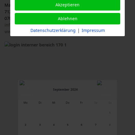
Akzeptieren
Malersbuckel 11
71263 Weil der Stadt
07033 / 69 23 902
Ablehnen
info@logl-bw.de
Datenschutzerklärung
|
Impressum
www.logl-bw.de
September 2024
Mo
Di
Mi
Do
Fr
Sa
So
1
2
3
4
5
6
7
8